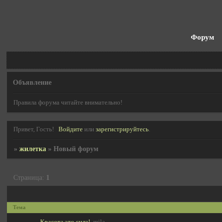
Форум
Объявление
Правила форума читайте внимательно!
Привет, Гость!
Войдите
или
зарегистрируйтесь
.
»
жилетка
»
Новый форум
Страница:
1
Тема
Красота это сила!
mila