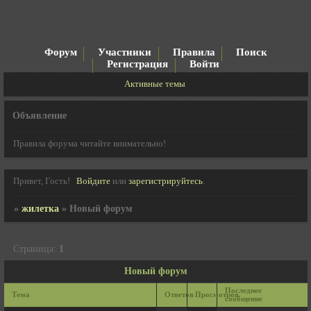
Форум
Участники
Правила
Поиск
Регистрация
Войти
Активные темы
Объявление
Правила форума читайте внимательно!
Привет, Гость!
Войдите
или
зарегистрируйтесь
.
»
жилетка
»
Новый форум
Страница:
1
Новый форум
Последнее
Тема
Ответов
Просмотров
сообщение