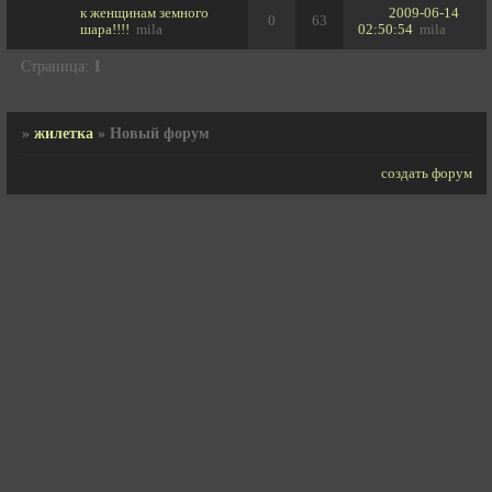
к женщинам земного
2009-06-14
0
63
шара!!!!
mila
02:50:54
mila
Страница:
1
»
жилетка
»
Новый форум
создать форум