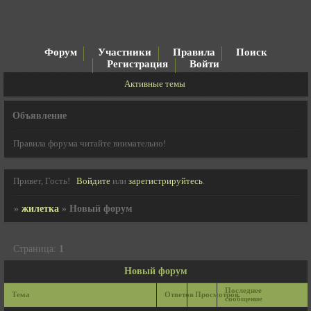
Форум
Участники
Правила
Поиск
Регистрация
Войти
Активные темы
Объявление
Правила форума читайте внимательно!
Привет, Гость!
Войдите
или
зарегистрируйтесь
.
»
жилетка
»
Новый форум
Страница:
1
Новый форум
Последнее
Тема
Ответов
Просмотров
сообщение